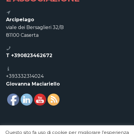
Arcipelago
viale dei Bersaglieri 32/B
81100 Caserta
T +390823462672
+393332314024
Giovanna Maciariello
Questo sito fa uso di cookie per migliorare l’esperienza